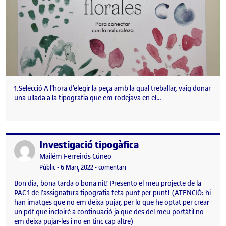
1.Selecció A l’hora d’elegir la peça amb la qual treballar, vaig donar
una ullada a la tipografia que em rodejava en el…
Investigació tipogàfica
Publicat per
Publicat per
Mailém Ferreirós Cúneo
Visibilitat:
Data de publicació
6 març, 2022 5:30 pm
el Investigació tipogàfica
Públic
-
6 Març 2022
-
comentari
Bon dia, bona tarda o bona nit! Presento el meu projecte de la
PAC 1 de l’assignatura tipografia feta punt per punt! (ATENCIÓ: hi
han imatges que no em deixa pujar, per lo que he optat per crear
un pdf que incloiré a continuació ja que des del meu portàtil no
em deixa pujar-les i no en tinc cap altre)