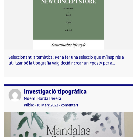
Seleccionant la temàtica: Per a fer una selecció que m’inspirés a
utilitzar bé la tipografia vaig decidir crear un «post» per a…
Investigació tipogràfica
Publicat per
Publicat per
Noemí Borda Perera
Visibilitat:
Data de publicació
8 juny, 2022 9:37 am
el Investigació tipogràfica
Públic
-
16 Març 2022
-
comentari