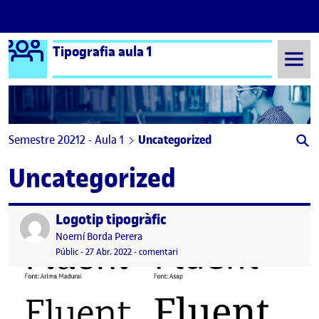
Logo Ágora
Tipografia aula 1
Saltar al contingut
Semestre 20212 - Aula 1
Uncategorized
Uncategorized
Logotip tipogràfic
Publicat per
Publicat per
Noemí Borda Perera
Visibilitat:
Data de publicació
8 juny, 2022 9:38 am
el Logotip tipogràfic
Públic
-
27 Abr. 2022
-
comentari