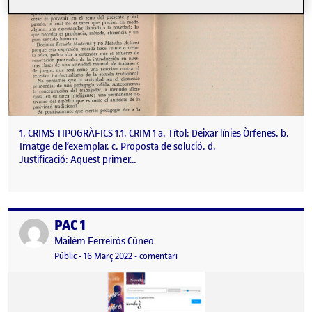
1. CRIMS TIPOGRÀFICS 1.1. CRIM 1 a. Títol: Deixar línies Òrfenes. b.
Imatge de l’exemplar. c. Proposta de solució. d.
Justificació: Aquest primer…
PAC 1
Publicat per
Publicat per
Mailém Ferreirós Cúneo
Visibilitat:
Data de publicació
el PAC 1
Públic
-
16 Març 2022
-
comentari