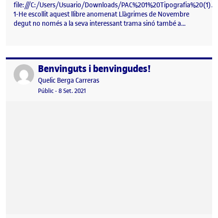
file:///C:/Users/Usuario/Downloads/PAC%201%20Tipografia%20(1).p
1-He escollit aquest llibre anomenat Llàgrimes de Novembre
degut no només a la seva interessant trama sinó també a…
Benvinguts i benvingudes!
Publicat per
Publicat per
Quelic Berga Carreras
Visibilitat:
Data de publicació
8 setembre, 2021 11:10 pm
Públic
-
8 Set. 2021