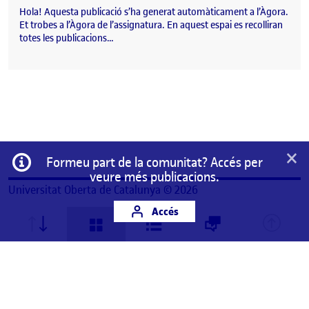
Hola! Aquesta publicació s’ha generat automàticament a l’Àgora.
Et trobes a l’Àgora de l’assignatura. En aquest espai es recolliran
totes les publicacions…
×
Informació
Formeu part de la comunitat? Accés per
veure més publicacions.
Universitat Oberta de Catalunya © 2026
Accés
Aquest és un espai de treball personal d'un/a
estudiant de la Universitat Oberta de Catalunya.
Qualsevol contingut publicat en aquest espai és
responsabilitat del seu autor/a.