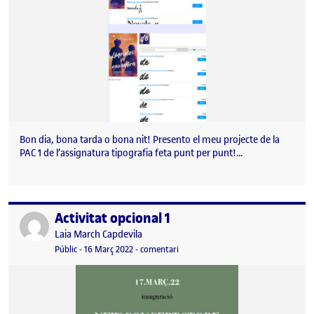
Bon dia, bona tarda o bona nit! Presento el meu projecte de la
PAC 1 de l’assignatura tipografia feta punt per punt!…
Activitat opcional 1
Publicat per
Publicat per
Laia March Capdevila
Visibilitat:
Data de publicació
16 març, 2022 2:53 pm
el Activitat opcional 1
Públic
-
16 Març 2022
-
comentari