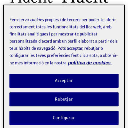
Fem servir
cookies
pròpies i de tercers per poder-te oferir
correctament totes les funcionalitats del lloc web, amb
finalitats analítiques i per mostrar-te publicitat
personalitzada d'acord amb un perfil elaborat a partir dels
teus hàbits de navegació. Pots acceptar, rebutjar o
1. Empresa Fluent: Espai en entorn natural destinat a retirs de
configurar les teves preferències fent clic a sota, o obtenir-
ioga, creatius, de desconnexió… Es tracta d’un espai que ofereix
ne més informació en la nostra
política de cookies.
l’entorn,…
Acceptar
Males pràctiques en l’ús de la tipografia
Publicat per
Publicat per
Noemí Borda Perera
Rebutjar
Visibilitat:
Data de publicació
8 juny, 2022 9:37 am
el Males pràctiques en l’ús de la tipog
Públic
-
12 Abr. 2022
-
comentari
Configurar