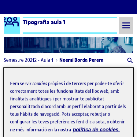
Logo Ágora
Tipografia aula 1
Saltar al contingut
Semestre 20212 - Aula 1
Noemí Borda Perera
Noemí Borda Perera
Fem servir
cookies
pròpies i de tercers per poder-te oferir
correctament totes les funcionalitats del lloc web, amb
Logotip tipogràfic
Publicat per
finalitats analítiques i per mostrar-te publicitat
Publicat per
Noemí Borda Perera
personalitzada d'acord amb un perfil elaborat a partir dels
Visibilitat:
Data de publicació
8 juny, 2022 9:38 am
el Logotip tipogràfic
Públic
-
27 Abr. 2022
-
comentari
teus hàbits de navegació. Pots acceptar, rebutjar o
configurar les teves preferències fent clic a sota, o obtenir-
ne més informació en la nostra
política de cookies.