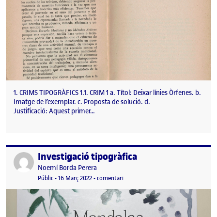
1. CRIMS TIPOGRÀFICS 1.1. CRIM 1 a. Títol: Deixar línies Òrfenes. b.
Imatge de l’exemplar. c. Proposta de solució. d.
Justificació: Aquest primer…
Investigació tipogràfica
Publicat per
Publicat per
Noemí Borda Perera
Visibilitat:
Data de publicació
8 juny, 2022 9:37 am
el Investigació tipogràfica
Públic
-
16 Març 2022
-
comentari