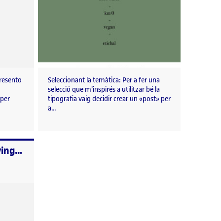
Presento
Seleccionant la temàtica: Per a fer una
selecció que m’inspirés a utilitzar bé la
 per
tipografia vaig decidir crear un «post» per
a…
Benvinguts i benvingudes!
, 2021 11:10 pm