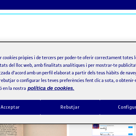
ActiFolios
Aj
ir
cookies
pròpies i de tercers per poder-te oferir correctament totes 
tats del lloc web, amb finalitats analítiques i per mostrar-te publicita
tzada d'acord amb un perfil elaborat a partir dels teus hàbits de nave
rebutjar o configurar les teves preferències fent clic a sota, o obtenir
Males pràctiques en l’ús de la tipografia
PAC 1
per
Publicat per
ó en la nostra
política de cookies.
Publicat per
Publicat per
Noemí Borda Perera
Mailém Ferreirós Cúneo
Visibilitat:
Data de publicació
8 juny, 2022 9:37 am
el Males pràctiques en l’ús de la tipografia
Visibilitat:
Data de publicació
Públic
-
12 Abr. 2022
-
comentari
Públic
-
16 Març 2022
-
comen
Acceptar
Rebutjar
Configu