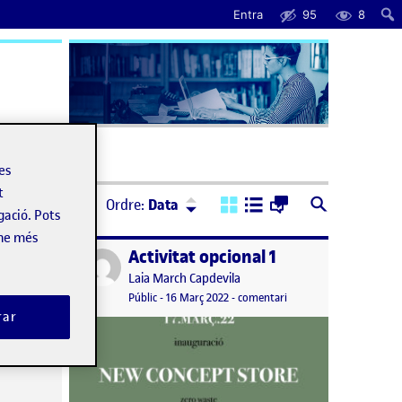
Entra
95
8
uda
les
t
Ordre:
Descendent
Ordre:
Data
gació. Pots
-ne més
Activitat opcional 1
Publicat per
Publicat per
Laia March Capdevila
el PAC 1
Visibilitat:
Data de publicació
16 març, 2022 2:53 pm
el Activitat opcional 1
tari
Públic
-
16 Març 2022
-
comentari
rar