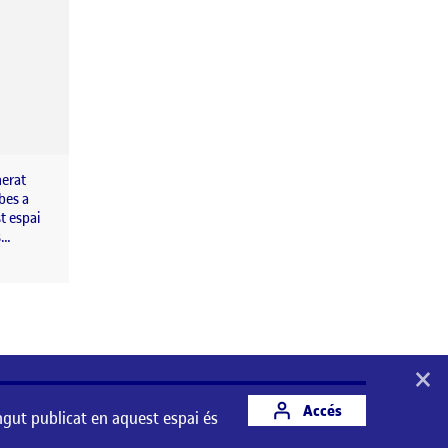
nerat
bes a
t espai
s…
×
Accés
ngut publicat en aquest espai és