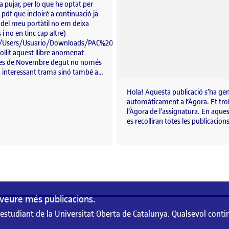
 pujar, per lo que he optat per
 pdf que incloiré a continuació ja
 del meu portàtil no em deixa
s i no en tinc cap altre)
/C:/Users/Usuario/Downloads/PAC%201%20Tipografia%20(1).pdf
ollit aquest llibre anomenat
es de Novembre degut no només
a interessant trama sinó també a…
Hola! Aquesta publicació s’ha ge
automàticament a l’Àgora. Et tro
l’Àgora de l’assignatura. En aques
es recolliran totes les publicacion
veure més publicacions.
 estudiant de la Universitat Oberta de Catalunya. Qualsevol conti