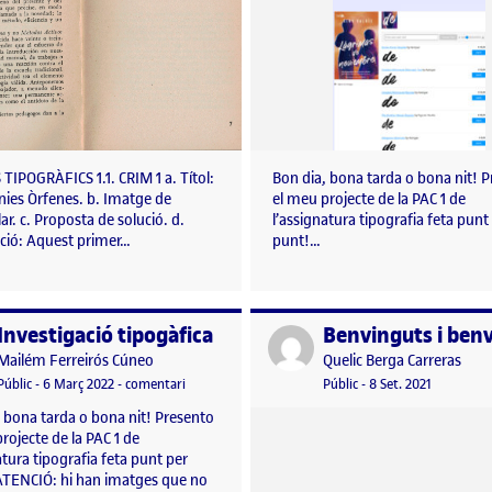
 TIPOGRÀFICS 1.1. CRIM 1 a. Títol:
Bon dia, bona tarda o bona nit! 
ínies Òrfenes. b. Imatge de
el meu projecte de la PAC 1 de
ar. c. Proposta de solució. d.
l’assignatura tipografia feta punt
ació: Aquest primer…
punt!…
Investigació tipogàfica
per
Publicat per
Publicat per
Publicat per
Mailém Ferreirós Cúneo
Quelic Berga Carreras
ica
Visibilitat:
Data de publicació
6 març, 2022 5:30 pm
el Investigació tipogàfica
Visibilitat:
Data de publicació
8 setembre
Públic
-
6 Març 2022
-
comentari
Públic
-
8 Set. 2021
 bona tarda o bona nit! Presento
rojecte de la PAC 1 de
atura tipografia feta punt per
ATENCIÓ: hi han imatges que no