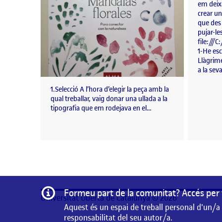
em deixa
crear un
que des
pujar-le
file://
1-He esc
Llàgrim
a la sev
1.Selecció A l’hora d’elegir la peça amb la
qual treballar, vaig donar una ullada a la
tipografia que em rodejava en el…
Informació
Formeu part de la comunitat? Accés per 
Universitat Oberta de Catalunya © 2026
Aquest és un espai de treball personal d'un/a
responsabilitat del seu autor/a.