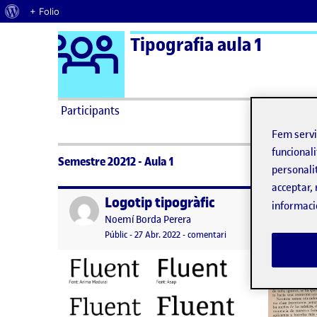
Quant al WordPress
+ Folio
Logo Ágora
Tipografia aula 1
Saltar al contingut
Participants
Fem serv
funcionali
Semestre 20212 - Aula 1
personali
acceptar, 
Logotip tipogràfic
Publicat per
Publicat 
informaci
Publicat per
Noemí Borda Perera
Visibilitat:
Data de publicació
8 juny, 2022 9:38 am
el Logotip tipogràfic
Públic
-
27 Abr. 2022
-
comentari