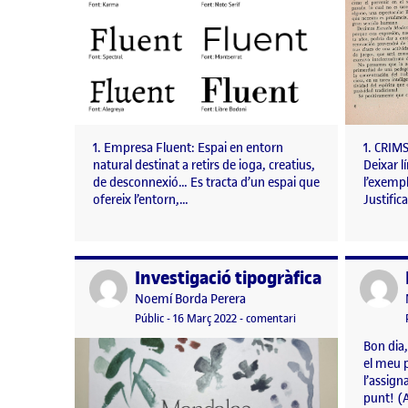
1. Empresa Fluent: Espai en entorn
1. CRIMS
natural destinat a retirs de ioga, creatius,
Deixar l
de desconnexió… Es tracta d’un espai que
l’exempl
ofereix l’entorn,…
Justific
Investigació tipogràfica
Publicat per
Publicat 
Publicat per
Noemí Borda Perera
Visibilitat:
Data de publicació
8 juny, 2022 9:37 am
el Investigació tipogràf
Públic
-
16 Març 2022
-
comentari
Bon dia,
el meu p
l’assign
punt! (